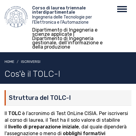
Salta
Menu
Corso di laurea triennale
Toggl
al
interdipartimentale
top
navig
contenuto
Ingegneria delle Tecnologie per
l’Elettronica e l’Automazione
principale
Dipartimento di Ingegneria e
scienze applicate |
Dipartimento di Ingegneria
gestionale, dell’informazione e
della produzione
HOME
ISCRIVERSI
Cos'è il TOLC-I
Struttura del TOLC-I
Il
TOLC
è l’acronimo di Test OnLine CISIA. Per iscriversi
al corso di laurea, il Test ha il solo valore di stabilire
il
livello di preparazione iniziale
, dal quale dipenderà
l'assegnazione o meno di
obblighi formativi