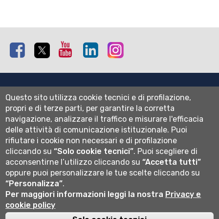
Facebook
Twitter
Youtube
Linkedin
Instagram
Mappa del sito
Questo sito utilizza cookie tecnici e di profilazione,
Normativa cookie
propri e di terze parti, per garantire la corretta
Informativa privacy
navigazione, analizzare il traffico e misurare l'efficacia
Cookie settings
delle attività di comunicazione istituzionale.
Puoi
rifiutare i cookie non necessari e di profilazione
Wi-fi
cliccando su
“Solo cookie tecnici”
.
Puoi scegliere di
Webmail
acconsentirne l’utilizzo cliccando su
“Accetta tutti”
oppure puoi personalizzare le tue scelte cliccando su
“Personalizza”
.
Università degli studi di Bergamo
Per maggiori informazioni leggi la nostra
Privacy e
via Salvecchio 19
cookie policy
24129 Bergamo
Cod. Fiscale 80004350163